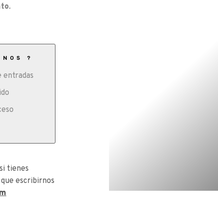
to.
ONOS ?
 entradas
ido
ceso
si tienes
 que escribirnos
om