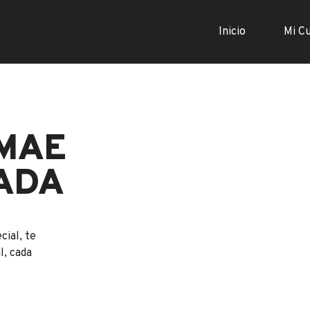
Inicio
Mi C
 MAE
ADA
cial, te
l, cada