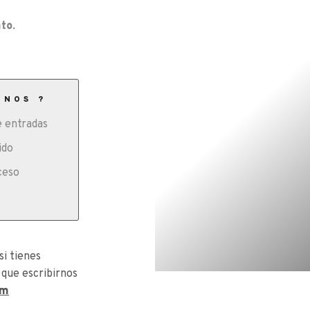
to.
ONOS ?
 entradas
ido
ceso
si tienes
 que escribirnos
om