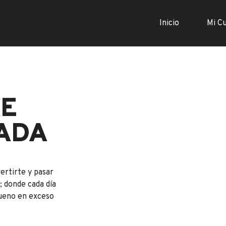
Inicio
Mi C
AE
ADA
ertirte y pasar
 donde cada día
bueno en exceso