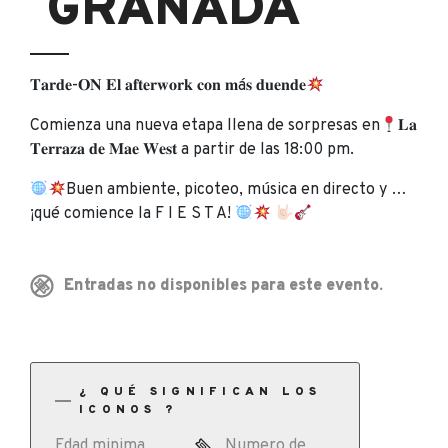
GRANADA
𝐓𝐚𝐫𝐝𝐞-𝐎𝐍 𝐄𝐥 𝐚𝐟𝐭𝐞𝐫𝐰𝐨𝐫𝐤 𝐜𝐨𝐧 𝐦á𝐬 𝐝𝐮𝐞𝐧𝐝𝐞
Comienza una nueva etapa llena de sorpresas en
𝐋𝐚
𝐓𝐞𝐫𝐫𝐚𝐳𝐚 𝐝𝐞 𝐌𝐚𝐞 𝐖𝐞𝐬𝐭 a partir de las 18:00 pm.
Buen ambiente, picoteo, música en directo y …
¡qué comience la F I E S T A!
Entradas no disponibles para este evento.
¿ QUÉ SIGNIFICAN LOS
ICONOS ?
Edad minima
Numero de