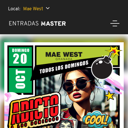
Local:
Mae West