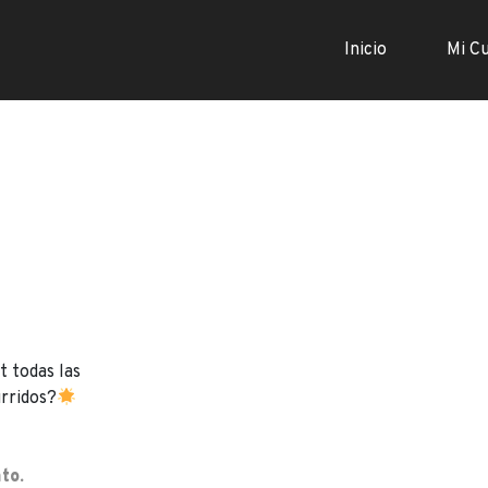
Inicio
Mi C
t todas las
urridos?
to.