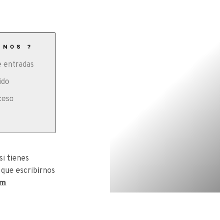
ONOS ?
 entradas
ido
ceso
si tienes
 que escribirnos
om