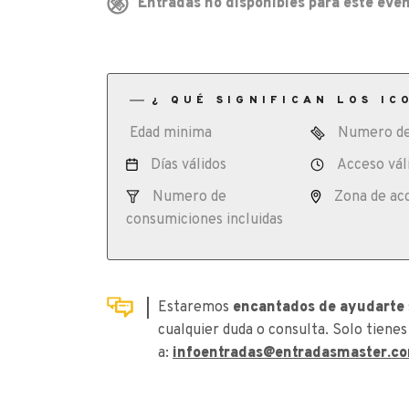
Entradas no disponibles para este even
¿ QUÉ SIGNIFICAN LOS IC
Edad minima
Numero de
Días válidos
Acceso vál
Numero de
Zona de ac
consumiciones incluidas
Estaremos
encantados de ayudarte
cualquier duda o consulta. Solo tienes
a:
infoentradas@entradasmaster.c