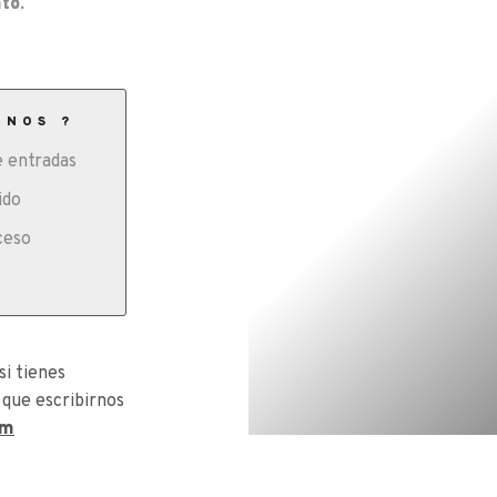
to.
ONOS ?
 entradas
ido
ceso
si tienes
 que escribirnos
om