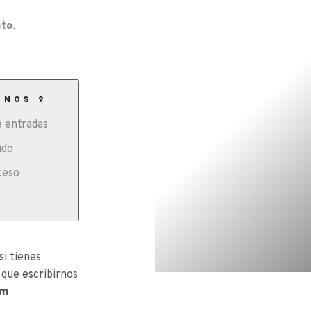
to.
ONOS ?
 entradas
ido
ceso
si tienes
 que escribirnos
om